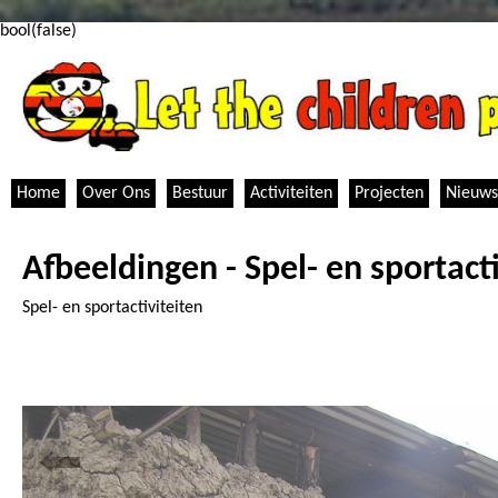
bool(false)
Home
Over Ons
Bestuur
Activiteiten
Projecten
Nieuws
Afbeeldingen - Spel- en sportact
Spel- en sportactiviteiten